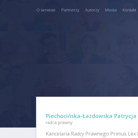
O serwisie
Partnerzy
Autorzy
Miasta
Kontakt
Piechocińska-Łazdowska Patrycja
radca prawny
Kancelaria Radcy Prawnego Primus Lex 